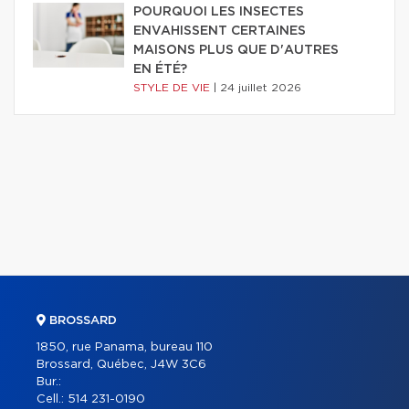
POURQUOI LES INSECTES
ENVAHISSENT CERTAINES
MAISONS PLUS QUE D'AUTRES
EN ÉTÉ?
STYLE DE VIE
|
24 juillet 2026
BROSSARD
1850, rue Panama, bureau 110
Brossard, Québec, J4W 3C6
Bur.:
Cell.:
514 231-0190