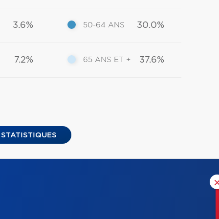
3.6%
30.0%
50-64 ANS
7.2%
37.6%
65 ANS ET +
 STATISTIQUES