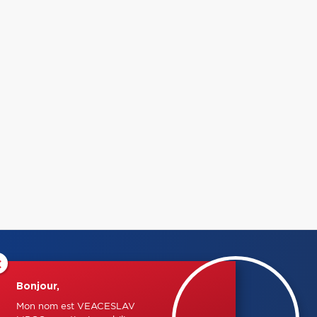
×
Bonjour,
Mon nom est VEACESLAV