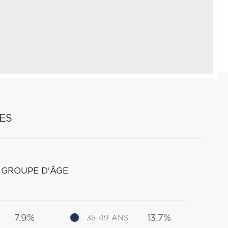
ES
 GROUPE D'ÂGE
7.9%
13.7%
35-49 ANS