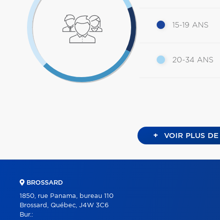
15-19 ANS
20-34 ANS
+
VOIR PLUS DE
BROSSARD
1850, rue Panama, bureau 110
Brossard, Québec, J4W 3C6
Bur.: