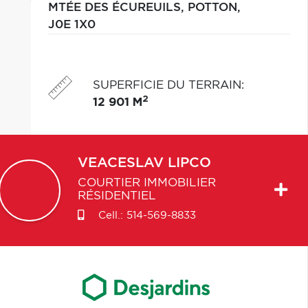
MTÉE DES ÉCUREUILS,
POTTON,
J0E 1X0
SUPERFICIE DU TERRAIN
:
2
12 901 M
VEACESLAV
LIPCO
COURTIER IMMOBILIER
RÉSIDENTIEL
Cell.:
514-569-8833